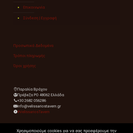
Επικοινωνία
Σύνδεση | Εγγραφή
Προσωπικά Δεδομένα
Τρόποι πληρωμής
Όροι χρήσης
Παραλία Βράχου
Πρέβεζα PO 48062 Ελλάδα
+30 2682 056286
info@velissariostavern.gr
#VelissariosTavern
Χρησιμοποιούμε cookies για να σας προσφέρουμε την