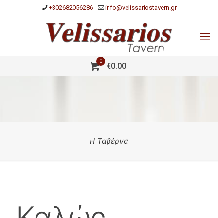
+302682056286
info@velissariostavern.gr
0
€0.00
Η Ταβέρνα
Καλώς